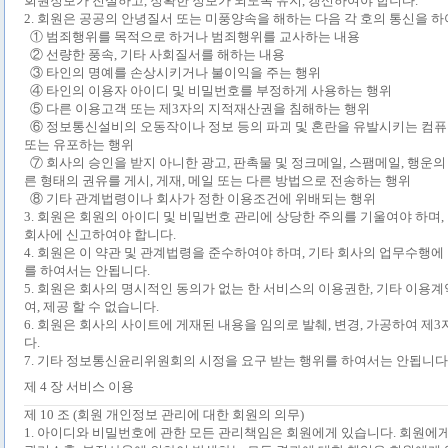
회원정보가 진실하고
,
정확한 정보가 되도록 유지
,
갱신하여야 합니다
.
2.
회원은 공공의 안녕질서 또는 미풍양속을 해하는 다음 각 호의 통신을 
① 범죄행위를 목적으로 하거나 범죄행위를 교사하는 내용
② 선량한 풍속
,
기타 사회질서를 해하는 내용
③ 타인의 명예를 손상시키거나 불이익을 주는 행위
④ 타인의 이용자 아이디 및 비밀번호를 부정하게 사용하는 행위
⑤ 다른 이용고객 또는 제
3
자의 지적재산권을 침해하는 행위
⑥ 정보통신설비의 오동작이나 정보 등의 파괴 및 혼란을 유발시키는 컴
또는 유포하는 행위
⑦ 회사의 승인을 받지 아니한 광고
,
판촉물 및 정크메일
,
스팸메일
,
행운의
른 형태의 권유를 게시
,
게재
,
메일 또는 다른 방법으로 전송하는 행위
⑧ 기타 관계법령이나 회사가 정한 이용조건에 위배되는 행위
3.
회원은 회원의 아이디 및 비밀번호 관리에 상당한 주의를 기울여야 하며
,
회사에 신고하여야 합니다
.
4.
회원은 이 약관 및 관계법령을 준수하여야 하며
,
기타 회사의 업무수행에
를 하여서는 안됩니다
.
5.
회원은 회사의 명시적인 동의가 없는 한 서비스의 이용권한
,
기타 이용계
여
,
제공 할 수 없습니다
.
6.
회원은 회사의 사이트에 게재된 내용을 임의로 발췌
,
변경
,
가공하여 제
3
다
.
7.
기타 정보통신윤리위원회의 시정을 요구 받는 행위를 하여서는 안됩니다
제
4
장 서비스 이용
제
10
조
(
회원 개인정보 관리에 대한 회원의 의무
)
1.
아이디와 비밀번호에 관한 모든 관리책임은 회원에게 있습니다
.
회원에게