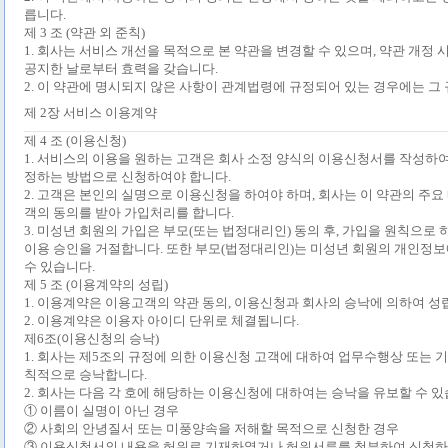
릅니다
.
제
3
조
(
약관 외 준칙
)
1.
회사는 서비스 개선을 목적으로 본 약관을 변경할 수 있으며
,
약관 개정 
공지한 날로부터 효력을 갖습니다
.
2.
이 약관에 명시되지 않은 사항이 관계법령에 규정되어 있는 경우에는 그
제
2
장 서비스 이용계약
제
4
조
(
이용신청
)
1.
서비스의 이용을 원하는 고객은 회사 소정 양식의 이용신청서를 작성하여
정하는 방법으로 신청하여야 합니다
.
2.
고객은 본인의 실명으로 이용신청을 하여야 하며
,
회사는 이 약관의 주요
객의 동의를 받아 가입처리를 합니다
.
3.
미성년 회원의 가입은 부모
(
또는 법정대리인
)
동의 후
,
가입을 원칙으로 
이용 승인을 거절합니다
.
또한 부모
(
법정대리인
)
는 미성년 회원의 개인정보
수 있습니다
.
제
5
조
(
이용계약의 성립
)
1.
이용계약은 이용고객의 약관 동의
,
이용신청과 회사의 승낙에 의하여 성
2.
이용계약은 이용자 아이디 단위로 체결됩니다
.
제
6
조
(
이용신청의 승낙
)
1.
회사는 제
5
조의 규정에 의한 이용신청 고객에 대하여 업무수행상 또는 기
칙적으로 승낙합니다
.
2.
회사는 다음 각 호에 해당하는 이용신청에 대하여는 승낙을 유보할 수 
① 이름이 실명이 아닌 경우
② 사회의 안녕질서 또는 미풍양속을 저해할 목적으로 신청한 경우
③ 이용신청서의 내용을 허위로 기재하였거나 허위서류를 첨부하여 신청하