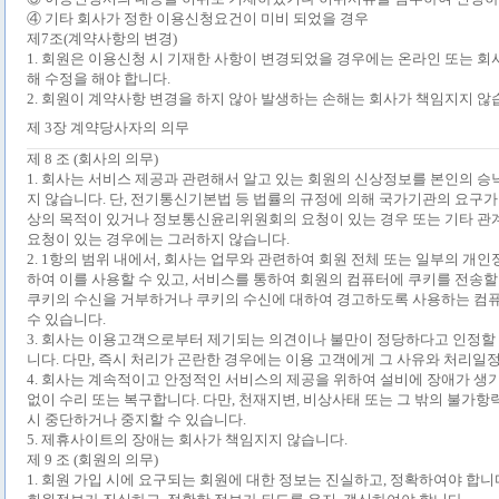
④ 기타 회사가 정한 이용신청요건이 미비 되었을 경우
제
7
조
(
계약사항의 변경
)
1.
회원은 이용신청 시 기재한 사항이 변경되었을 경우에는 온라인 또는 회
해 수정을 해야 합니다
.
2.
회원이 계약사항 변경을 하지 않아 발생하는 손해는 회사가 책임지지 않
제
3
장 계약당사자의 의무
제
8
조
(
회사의 의무
)
1.
회사는 서비스 제공과 관련해서 알고 있는 회원의 신상정보를 본인의 승낙
지 않습니다
.
단
,
전기통신기본법 등 법률의 규정에 의해 국가기관의 요구가
상의 목적이 있거나 정보통신윤리위원회의 요청이 있는 경우 또는 기타 관
요청이 있는 경우에는 그러하지 않습니다
.
2. 1
항의 범위 내에서
,
회사는 업무와 관련하여 회원 전체 또는 일부의 개인
하여 이를 사용할 수 있고
,
서비스를 통하여 회원의 컴퓨터에 쿠키를 전송할
쿠키의 수신을 거부하거나 쿠키의 수신에 대하여 경고하도록 사용하는 컴
수 있습니다
.
3.
회사는 이용고객으로부터 제기되는 의견이나 불만이 정당하다고 인정할 
니다
.
다만
,
즉시 처리가 곤란한 경우에는 이용 고객에게 그 사유와 처리일
4.
회사는 계속적이고 안정적인 서비스의 제공을 위하여 설비에 장애가 생기
없이 수리 또는 복구합니다
.
다만
,
천재지변
,
비상사태 또는 그 밖의 불가항
시 중단하거나 중지할 수 있습니다
.
5.
제휴사이트의 장애는 회사가 책임지지 않습니다
.
제
9
조
(
회원의 의무
)
1.
회원 가입 시에 요구되는 회원에 대한 정보는 진실하고
,
정확하여야 합니