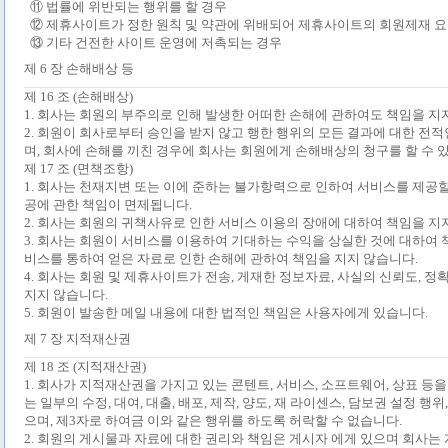
⑪ 법률에 위반되는 행위를 할 경우
⑫ 제휴사이트가 정한 원칙 및 약관에 위배되어 제휴사이트의 회원제재 요
⑬ 기타 건전한 사이트 운영에 저촉되는 경우
제
6
장 손해배상 등
제
16
조
(
손해배상
)
1.
회사는 회원의 부주의로 인해 발생한 어떠한 손해에 관하여도 책임을 지
2.
회원이 회사로부터 승인을 받지 않고 행한 행위의 모든 결과에 대한 전적
며
,
회사에 손해를 끼친 경우에 회사는 회원에게 손해배상의 청구를 할 수 
제
17
조
(
면책조항
)
1.
회사는 천재지변 또는 이에 준하는 불가항력으로 인하여 서비스를 제공할
공에 관한 책임이 면제됩니다
.
2.
회사는 회원의 귀책사유로 인한 서비스 이용의 장애에 대하여 책임을 지
3.
회사는 회원이 서비스를 이용하여 기대하는 수익을 상실한 것에 대하여 
비스를 통하여 얻은 자료로 인한 손해에 관하여 책임을 지지 않습니다
.
4.
회사는 회원 및 제휴사이트가 전송
,
게재한 정보자료
,
사실의 신뢰도
,
정확
지지 않습니다
.
5.
회원이 발송한 메일 내용에 대한 법적인 책임은 사용자에게 있습니다
.
제
7
장 지적재산권
제
18
조
(
지적재산권
)
1.
회사가 지적재산권을 가지고 있는 콘텐트
,
서비스
,
소프트웨어
,
상표 등을
는 일부의 수정
,
대여
,
대출
,
배포
,
제작
,
양도
,
재 라이센스
,
담보권 설정 행위
으며
,
제
3
자로 하여금 이와 같은 행위를 하도록 허락할 수 없습니다
.
2.
회원의 게시물과 자료에 대한 권리와 책임은 게시자 에게 있으며 회사는 