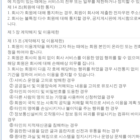
에 지장이 있는 때에는 서비스의 전부 또는 일부를 제한하거나 정지할 수 
제
14
조
(
회원에 대한 통지
)
1.
회사가 회원에 대해 통지하는 경우
,
회원이 회사에 제출한 전자우편 주소
2.
회사는 불특정 다수 회원에 대해 통지할 경우
,
공지게시판에 게시함으로써
니다
.
제
5
장 계약해지 및 이용제한
제
15
조
(
계약해지 및 이용제한
)
1.
회원이 이용계약을 해지하고자 하는 때에는 회원 본인이 온라인 또는 전
청을 하여야 합니다
.
2.
회원은 회사의 동의 없이 회사 서비스를 이용한 영업 행위를 할 수 없으며
해당 회원은 회사에 대해 손해배상 의무를 집니다
.
3.
회사는 회원이 다음 각 호에 해당하는 행위를 하였을 경우 사전통지 없
기간을 정하여 서비스 이용을 중지할 수 있습니다
.
① 서비스 운영을 고의로 방해한 경우
② 공공질서 및 미풍양속에 저해되는 내용을 고의로 유포시킨 경우
③ 타인의 아이디 및 비밀번호를 도용한 경우
④ 다른 사람의 명의 또는 가명을 사용하여 신청하였을 경우
⑤ 회원이 국익 또는 사회적 공익을 저해할 목적으로 서비스 이용을 계획 
⑥ 타인의 명예를 손상시키거나 불이익을 주는 행위를 한 경우
⑦ 정보통신설비의 오작동이나 정보 등의 파괴를 유발시키는 컴퓨터 바이
경우
⑧ 타인의 지적재산권을 침해하는 경우
⑨ 음란한 내용을 담은 글과 음란자료 선전과 유통을 하는 경우
⑩ 중대한 과실 및 해킹으로 시스템을 정지시키거나 운영상 문제를 야기하