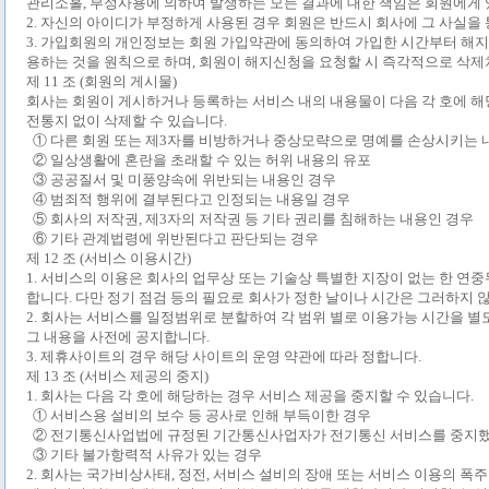
관리소홀
,
부정사용에 의하여 발생하는 모든 결과에 대한 책임은 회원에게
2.
자신의 아이디가 부정하게 사용된 경우 회원은 반드시 회사에 그 사실을
3.
가입회원의 개인정보는 회원 가입약관에 동의하여 가입한 시간부터 해지
용하는 것을 원칙으로 하며
,
회원이 해지신청을 요청할 시 즉각적으로 삭제
제
11
조
(
회원의 게시물
)
회사는 회원이 게시하거나 등록하는 서비스 내의 내용물이 다음 각 호에 
전통지 없이 삭제할 수 있습니다
.
① 다른 회원 또는 제
3
자를 비방하거나 중상모략으로 명예를 손상시키는 
② 일상생활에 혼란을 초래할 수 있는 허위 내용의 유포
③ 공공질서 및 미풍양속에 위반되는 내용인 경우
④ 범죄적 행위에 결부된다고 인정되는 내용일 경우
⑤ 회사의 저작권
,
제
3
자의 저작권 등 기타 권리를 침해하는 내용인 경우
⑥ 기타 관계법령에 위반된다고 판단되는 경우
제
12
조
(
서비스 이용시간
)
1.
서비스의 이용은 회사의 업무상 또는 기술상 특별한 지장이 없는 한 연
합니다
.
다만 정기 점검 등의 필요로 회사가 정한 날이나 시간은 그러하지 
2.
회사는 서비스를 일정범위로 분할하여 각 범위 별로 이용가능 시간을 별
그 내용을 사전에 공지합니다
.
3.
제휴사이트의 경우 해당 사이트의 운영 약관에 따라 정합니다
.
제
13
조
(
서비스 제공의 중지
)
1.
회사는 다음 각 호에 해당하는 경우 서비스 제공을 중지할 수 있습니다
.
① 서비스용 설비의 보수 등 공사로 인해 부득이한 경우
② 전기통신사업법에 규정된 기간통신사업자가 전기통신 서비스를 중지했
③ 기타 불가항력적 사유가 있는 경우
2.
회사는 국가비상사태
,
정전
,
서비스 설비의 장애 또는 서비스 이용의 폭주