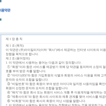
제
1
장 총 칙
제
1
조
(
목적
)
이 약관은
(
주
)
아이칼리지
(
이하
"
회사
")
에서 제공하는 인터넷 사이트의 이용
정함을 목적으로 합니다
.
제
2
조
(
용어정의
)
1.
이 약관에서 사용하는 용어는 다음과 같이 정의합니다
.
①
"
회원
"
이라 함은 서비스를 제공받기 위해 당 약관을 동의하여 소정의 
호를 부여 받은 자를 말합니다
.
②
"
아이디
(ID)"
라 함은 가입회원의 식별과 회원의 서비스 이용을 위해 고
문자와 숫자의 조합을 말합니다
.
③
"
비밀번호
"
라 함은 회원이 부여 받은 아이디와 일치된 사용자임을 확인
회원이 선정한 문자와 숫자의 조합을 말합니다
.
④
"
해지
"
라 함은 회사 또는 회원이 서비스 개통 후 이용계약을 해약하는 
⑤
"
제휴사이트
"
라 함은 회사의 사이트와 제휴 관계를 맺어 서비스를 제
⑥
"
비회원
"
이라 함은 회사의 회원이 아닌 사람을 말합니다
.
2.
이 약관에서 사용하는 용어의 정의는 전항에서 정하는 것을 제외하고는 