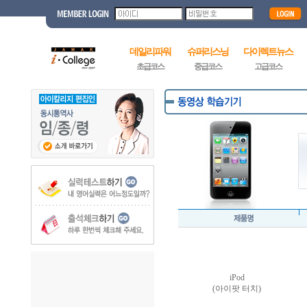
데일리파워
슈퍼리스닝
다이렉트뉴스
초급코스
중급코스
고급코스
iPod
(아이팟 터치)