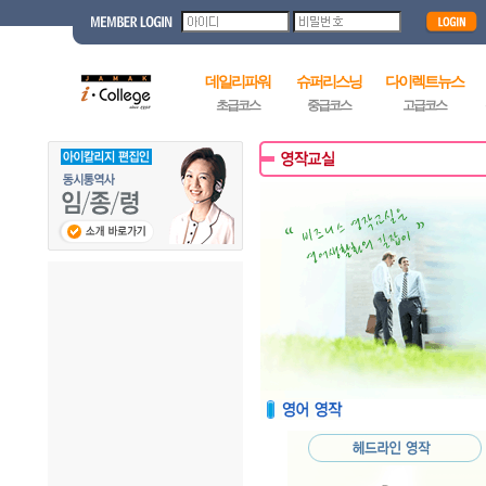
데일리파워
슈퍼리스닝
다이렉트뉴스
초급코스
중급코스
고급코스