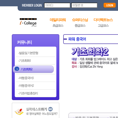
데일리파워
슈퍼리스닝
다이렉트뉴스
초급코스
중급코스
고급코스
커뮤니티
발음 및 기본문형
기초회화1
기초회화2
여행 중국어1
여행 중국어2
기초어법 총정리
발음 및 기본문형
기초회