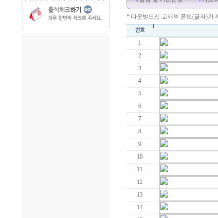
* 다운받으신 교재의 폰트(글자)가
1
2
3
4
5
6
7
8
9
10
11
12
13
14